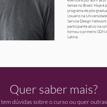
eventos e por abrir as p
temas no Brasil. Hoje é 
programa de pós-gradu
Usuário na Universidade
Service Design Network 
participante ativo na c
tornou o primeiro SDN 
Latina.
Quer saber mais?
 tem dúvidas sobre o curso ou quer outra