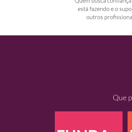
Quem busca confiança
está fazendo e o supo
outros profissiona
Que p