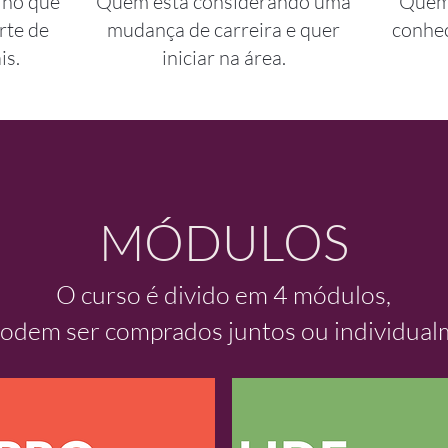
 no que
Quem está considerando uma
Quem 
rte de
mudança de carreira e quer
conhec
is.
iniciar na área.
MÓDULOS
O curso é divido em 4 módulos,
odem ser comprados juntos ou individual