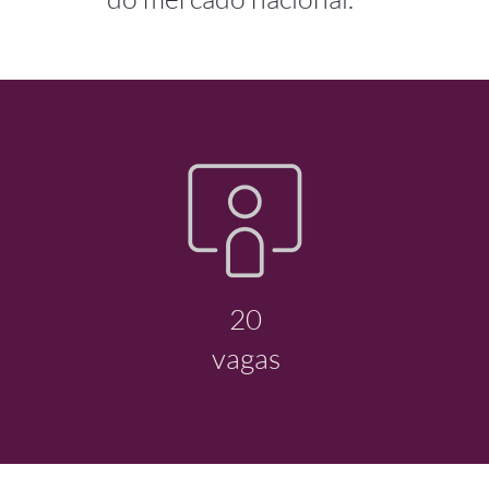
20
o
vagas