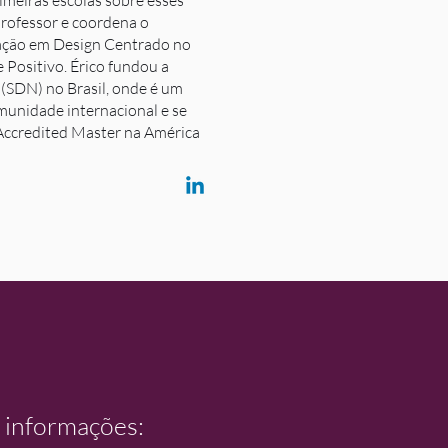
rimeiras escolas sobre esses
professor e coordena o
ação em Design Centrado no
 Positivo. Érico fundou a
(SDN) no Brasil, onde é um
omunidade internacional e se
Accredited Master na América
s informações: