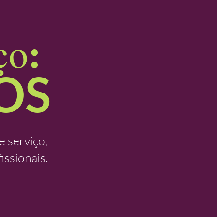
:
ço
OS
 serviço,
issionais.