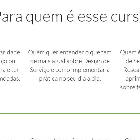
ara quem é esse cur
aridade
Quem quer entender o que tem
Quem é 
iço ou
de mais atual sobre Design de
de Se
a e ter
Serviço e como implementar a
Resear
undadas.
prática no seu dia a dia.
apri
sobre f