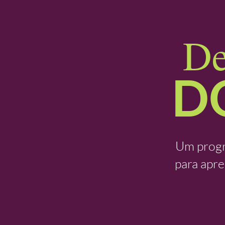
De
D
Um progr
para apre