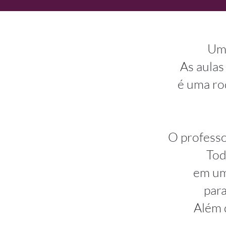
Um 
As aulas
é uma ro
O professo
Tod
em uma
par
Além 