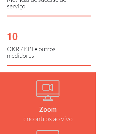
serviço
10
OKR / KPI e outros
medidores
Zoom
encontros ao vivo